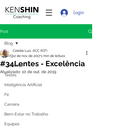
Login
Post
Blog
Calebe Luo, ACC (ICF)
Blog
12 de nov. de 2017
1 min de leitura
#34Lentes - Excelência
Liderança
Atualizado:
10 de out. de 2019
Testes
Inteligência Artificial
Fé
Carreira
Bem-Estar no Trabalho
Equipes