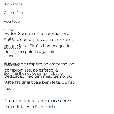
Workshops
Geek e Pop
Acontece
Livros
Ayrton Senna, nosso herói nacional, 
#34Lentes
sempre demonstrava sua 
#exelência
no que fazia. Ele é o homenageado 
Educação
de hoje na galeria 
#34lentes
:
Guias
"No que diz respeito ao empenho, ao 
Escolhas
compromisso, ao esforço, à 
BOT - Brilho nos Olhos no Trabalho
dedicação, não tem meio termo; ou 
Primeiros Passos
você faz uma coisa bem feita, ou não 
faz."
Clique 
aqui
 para saber mais sobre o 
tema de talento 
Excelência
.