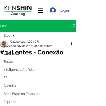
Login
Post
Blog
Calebe Luo, ACC (ICF)
Blog
3 de nov. de 2017
1 min de leitura
#34Lentes - Conexão
Liderança
Testes
Inteligência Artificial
Fé
Carreira
Bem-Estar no Trabalho
Equipes