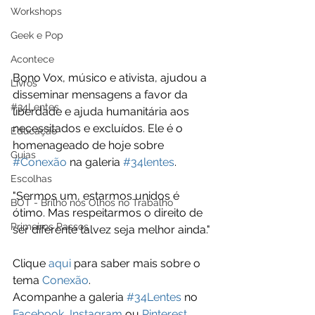
Workshops
Geek e Pop
Acontece
Bono Vox, músico e ativista, ajudou a 
Livros
disseminar mensagens a favor da 
#34Lentes
liberdade e ajuda humanitária aos 
necessitados e excluídos. Ele é o 
Educação
homenageado de hoje sobre 
Guias
#Conexão
 na galeria 
#34lentes
. 
Escolhas
"Sermos um, estarmos unidos é 
BOT - Brilho nos Olhos no Trabalho
ótimo. Mas respeitarmos o direito de 
Primeiros Passos
ser diferente talvez seja melhor ainda."
Clique 
aqui
 para saber mais sobre o 
tema 
Conexão
. 
Acompanhe a galeria 
#34Lentes
 no 
Facebook
, 
Instagram
 ou 
Pinterest