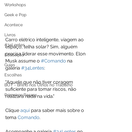
Workshops
Geek e Pop
Acontece
Livros
Carro elétrico inteligente, viagem ao 
#34Lentes
espaço, telha solar? Sim, alguém 
precisa liderar esse movimento. Elon 
Educação
Musk assume o 
#Comando
 na 
Guias
galeria 
#34Lentes
:
Escolhas
"Aquele que não tiver coragem 
BOT - Brilho nos Olhos no Trabalho
suficiente para tomar riscos, não 
Primeiros Passos
realizará nada na vida."
Clique 
aqui
 para saber mais sobre o 
tema 
Comando
. 
Acompanhe a galeria 
#34Lentes
 no 