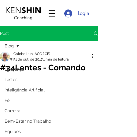
Login
Post
Blog
Calebe Luo, ACC (ICF)
Blog
31 de out. de 2017
1 min de leitura
#34Lentes - Comando
Liderança
Testes
Inteligência Artificial
Fé
Carreira
Bem-Estar no Trabalho
Equipes