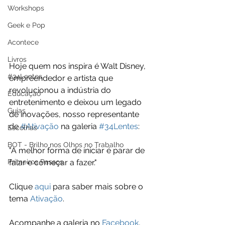
Workshops
Geek e Pop
Acontece
Livros
Hoje quem nos inspira é Walt Disney, 
#34Lentes
empreendedor e artista que 
revolucionou a indústria do 
Educação
entretenimento e deixou um legado 
Guias
de inovações, nosso representante 
de 
#Ativação
 na galeria 
#34Lentes
:
Escolhas
BOT - Brilho nos Olhos no Trabalho
"A melhor forma de iniciar é parar de 
Primeiros Passos
falar e começar a fazer."
Clique 
aqui
 para saber mais sobre o 
tema 
Ativação
. 
Acompanhe a galeria no 
Facebook
, 