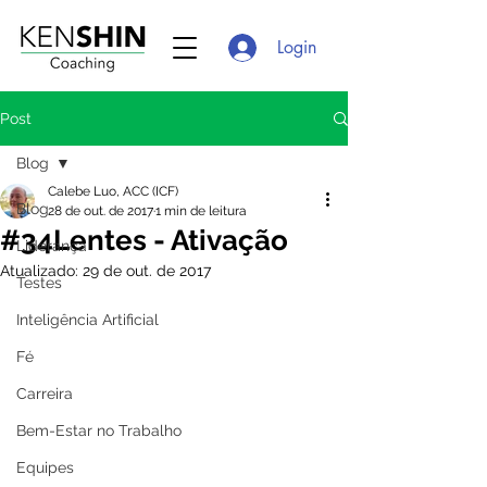
Login
Post
Blog
Calebe Luo, ACC (ICF)
Blog
28 de out. de 2017
1 min de leitura
#34Lentes - Ativação
Liderança
Atualizado:
29 de out. de 2017
Testes
Inteligência Artificial
Fé
Carreira
Bem-Estar no Trabalho
Equipes