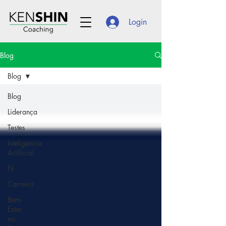
Login
Blog
Blog
Blog
Liderança
Testes
Inteligência
Artificial
Fé
Carreira
Bem-
Estar
no