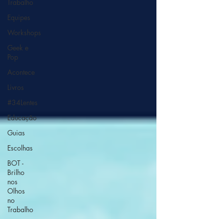
Trabalho
Equipes
Workshops
Geek e
Pop
Acontece
Livros
#34Lentes
Educação
Guias
Escolhas
BOT -
Brilho
nos
Olhos
no
Trabalho