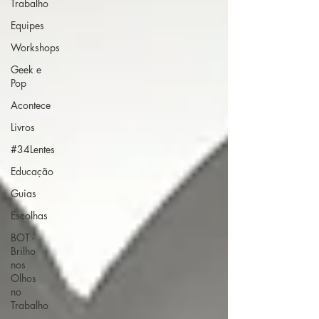
Trabalho
Equipes
Workshops
Geek e
Pop
Acontece
Livros
#34Lentes
Educação
Guias
Escolhas
BOT -
Brilho
nos
Olhos
no
Trabalho