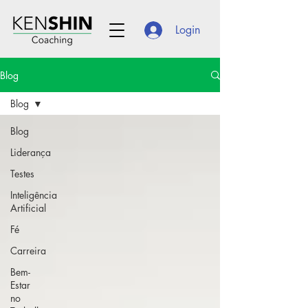
Login
Blog
Blog
Blog
Liderança
Testes
Inteligência
Artificial
Fé
Carreira
Bem-
Estar
no