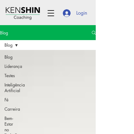
Login
Blog
Blog
Blog
Liderança
Testes
Inteligência
Artificial
Fé
Carreira
Bem-
Estar
no