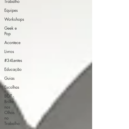
Trabalho
Equipes
Workshops
Geek e
Pop
Acontece
Livros
#34Lentes
Educação
Guias
Escolhas
BOT -
Brilho
nos
Olhos
no
Trabalho