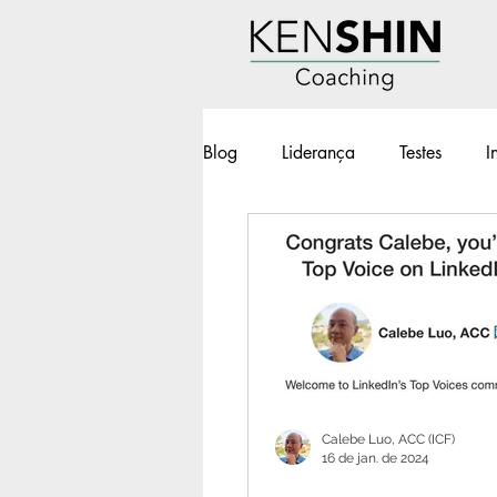
Blog
Liderança
Testes
I
Workshops
Geek e Pop
BOT - Brilho nos Olhos no Traba
Calebe Luo, ACC (ICF)
16 de jan. de 2024