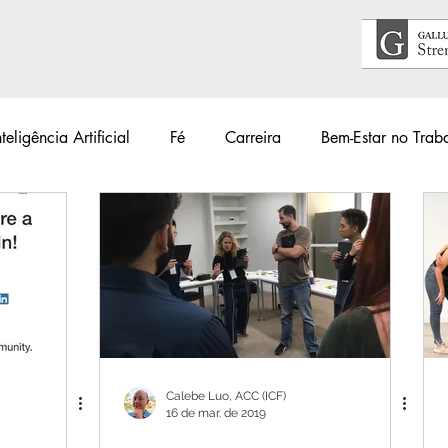
nteligência Artificial
Fé
Carreira
Bem-Estar no Trab
Acontece
Livros
#34Lentes
Educação
Guia
lho
Primeiros Passos
Calebe Luo, ACC (ICF)
16 de mar. de 2019