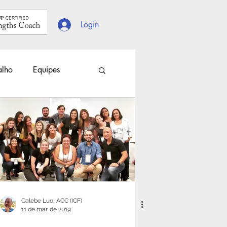
Login
alho
Equipes
s
Escolhas
Calebe Luo, ACC (ICF)
11 de mar. de 2019