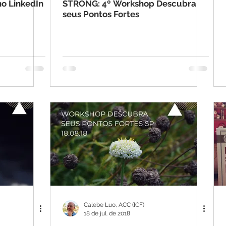
no LinkedIn
STRONG: 4º Workshop Descubra
seus Pontos Fortes
Calebe Luo, ACC (ICF)
18 de jul. de 2018