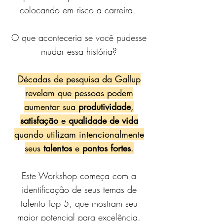
colocando em risco a carreira.
O que aconteceria se você pudesse
mudar essa história?
Décadas de pesquisa da Gallup
revelam que pessoas podem
aumentar sua
produtividade
,
satisfação
e
qualidade de vida
quando utilizam intencionalmente
seus
talentos
e
pontos fortes
.
Este Workshop começa com a
identificação de seus temas de
talento Top 5, que mostram seu
maior potencial para excelência.