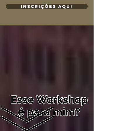
INSCRIÇÕES AQUI
Esse Workshop
é para
mim
?