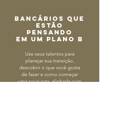
BANCÁRIOS QUE
ESTÃO
PENSANDO
EM UM PLANO B
Use seus talentos para
planejar sua transição,
descobrir o que você gosta
de fazer e como começar
uma nova rota, alinhada com
sua essência.