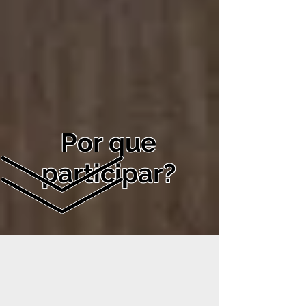
Por
que
participar
?