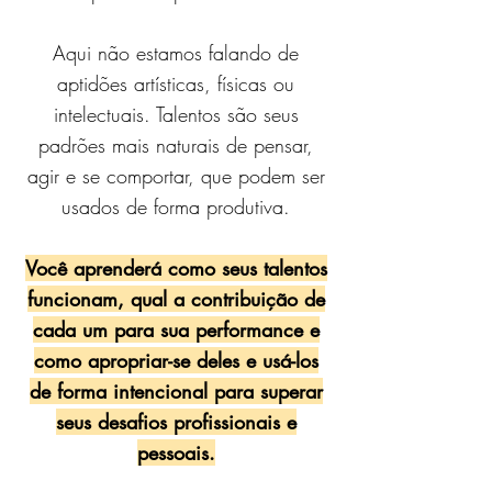
Aqui não estamos falando de
aptidões artísticas, físicas ou
intelectuais. Talentos são seus
padrões mais naturais de pensar,
agir e se comportar, que podem ser
usados de forma produtiva.
Você aprenderá como seus talentos
funcionam, qual a contribuição de
cada um para sua performance e
como apropriar-se deles e usá-los
de forma intencional para superar
seus desafios profissionais e
pessoais.