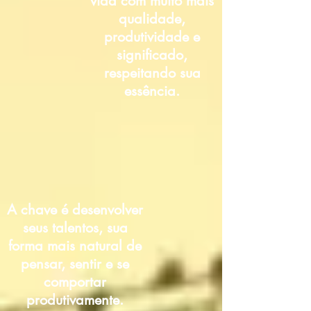
vida com muito mais
qualidade,
produtividade e
significado,
respeitando sua
essência.
A chave é
desenvolver
seus talentos, sua
forma mais natural de
pensar, sentir e se
comportar
produtivamente.