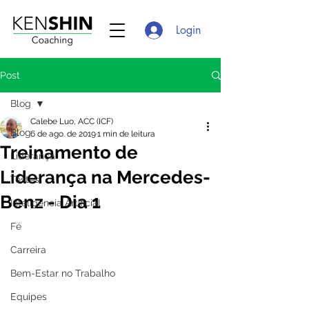
Login
Post
Blog
Calebe Luo, ACC (ICF)
Blog
6 de ago. de 2019
1 min de leitura
Treinamento de
Liderança
Liderança na Mercedes-
Testes
Benz - Dia 1
Inteligência Artificial
Fé
Carreira
Bem-Estar no Trabalho
Equipes