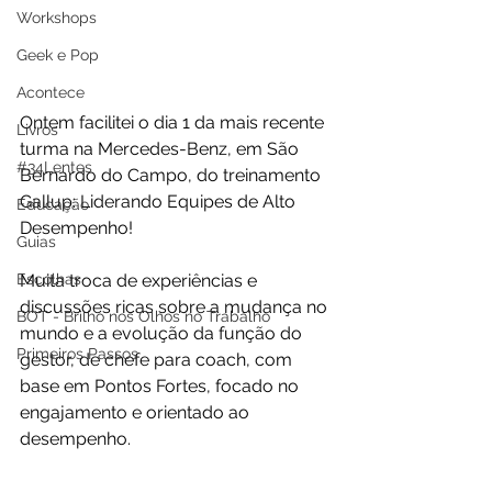
Workshops
Geek e Pop
Acontece
Ontem facilitei o dia 1 da mais recente 
Livros
turma na Mercedes-Benz, em São 
#34Lentes
Bernardo do Campo, do treinamento 
Gallup: Liderando Equipes de Alto 
Educação
Desempenho!  
Guias
Escolhas
Muita troca de experiências e 
discussões ricas sobre a mudança no 
BOT - Brilho nos Olhos no Trabalho
mundo e a evolução da função do 
Primeiros Passos
gestor, de chefe para coach, com 
base em Pontos Fortes, focado no 
engajamento e orientado ao 
desempenho.  