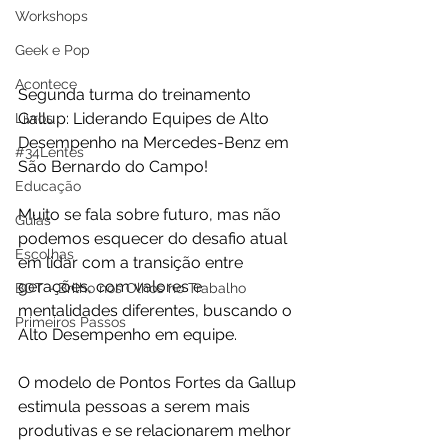
Workshops
Geek e Pop
Acontece
Segunda turma do treinamento 
Gallup: Liderando Equipes de Alto 
Livros
Desempenho na Mercedes-Benz em 
#34Lentes
São Bernardo do Campo!
Educação
Muito se fala sobre futuro, mas não 
Guias
podemos esquecer do desafio atual 
Escolhas
em lidar com a transição entre 
gerações, com valores e 
BOT - Brilho nos Olhos no Trabalho
mentalidades diferentes, buscando o 
Primeiros Passos
Alto Desempenho em equipe.
O modelo de Pontos Fortes da Gallup 
estimula pessoas a serem mais 
produtivas e se relacionarem melhor 