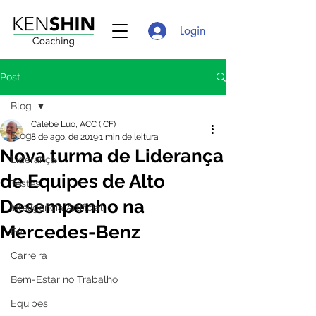
Login
Post
Blog
Calebe Luo, ACC (ICF)
Blog
8 de ago. de 2019
1 min de leitura
Nova turma de Liderança
Liderança
de Equipes de Alto
Testes
Desempenho na
Inteligência Artificial
Mercedes-Benz
Fé
Carreira
Bem-Estar no Trabalho
Equipes