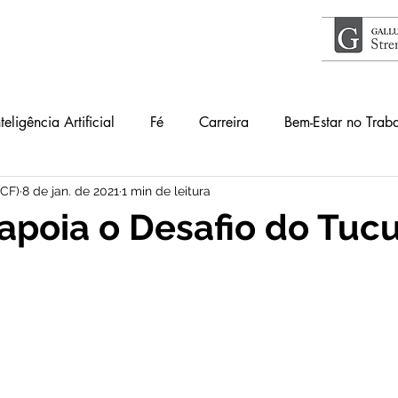
nteligência Artificial
Fé
Carreira
Bem-Estar no Trab
ICF)
8 de jan. de 2021
1 min de leitura
Acontece
Livros
#34Lentes
Educação
Guia
apoia o Desafio do Tuc
lho
Primeiros Passos