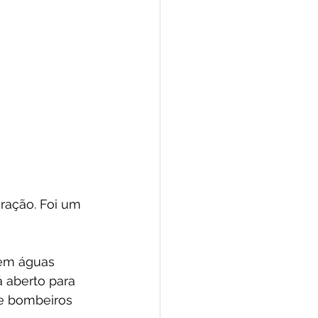
ração. Foi um 
 em águas 
á aberto para 
 e bombeiros 