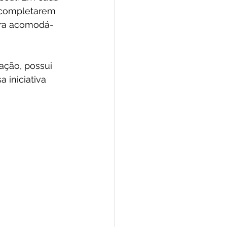
 completarem 
ara acomodá-
ação, possui 
 iniciativa 