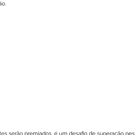
ão.
ntes serão premiados, é um desafio de superação pes