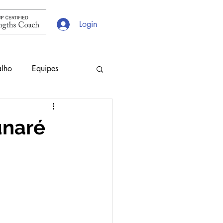
Login
alho
Equipes
s
Escolhas
unaré