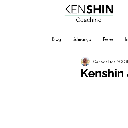
Blog
Liderança
Testes
I
Calebe Luo, ACC (
Workshops
Geek e Pop
Kenshin 
BOT - Brilho nos Olhos no Traba