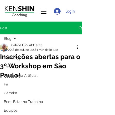
Login
Post
Blog
Calebe Luo, ACC (ICF)
Blog
18 de out. de 2018
1 min de leitura
Inscrições abertas para o
Liderança
3º Workshop em São
Testes
Paulo!
Inteligência Artificial
Fé
Carreira
Bem-Estar no Trabalho
Equipes