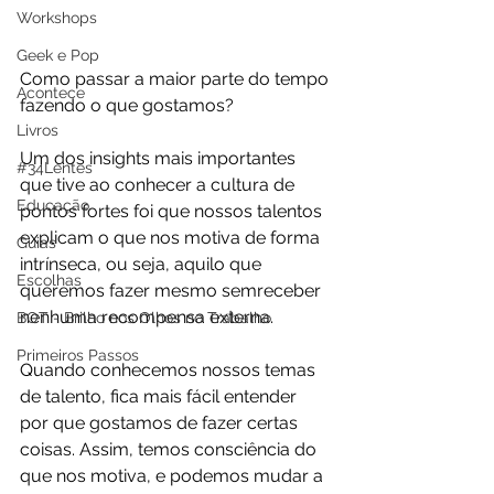
Workshops
Geek e Pop
Como passar a maior parte do tempo 
Acontece
fazendo o que gostamos?  
Livros
Um dos insights mais importantes 
#34Lentes
que tive ao conhecer a cultura de 
Educação
pontos fortes foi que nossos talentos 
explicam o que nos motiva de forma 
Guias
intrínseca, ou seja, aquilo que 
Escolhas
queremos fazer mesmo semreceber 
nenhuma recompensa externa.  
BOT - Brilho nos Olhos no Trabalho
Primeiros Passos
Quando conhecemos nossos temas 
de talento, fica mais fácil entender 
por que gostamos de fazer certas 
coisas. Assim, temos consciência do 
que nos motiva, e podemos mudar a 