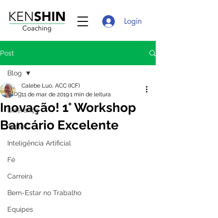
Login
Post
Blog
Calebe Luo, ACC (ICF)
Blog
11 de mar. de 2019
1 min de leitura
Inovação! 1° Workshop
Liderança
Bancário Excelente
Testes
Inteligência Artificial
Fé
Carreira
Bem-Estar no Trabalho
Equipes