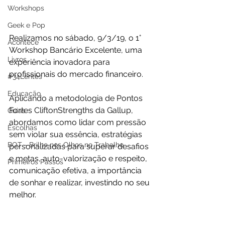
Workshops
Geek e Pop
Realizamos no sábado, 9/3/19, o 1° 
Acontece
Workshop Bancário Excelente, uma 
Livros
experiência inovadora para 
profissionais do mercado financeiro.
#34Lentes
Educação
Aplicando a metodologia de Pontos 
Fortes CliftonStrengths da Gallup, 
Guias
abordamos como lidar com pressão 
Escolhas
sem violar sua essência, estratégias 
BOT - Brilho nos Olhos no Trabalho
personalizadas para superar desafios 
e metas, auto-valorização e respeito, 
Primeiros Passos
comunicação efetiva, a importância 
de sonhar e realizar, investindo no seu 
melhor.