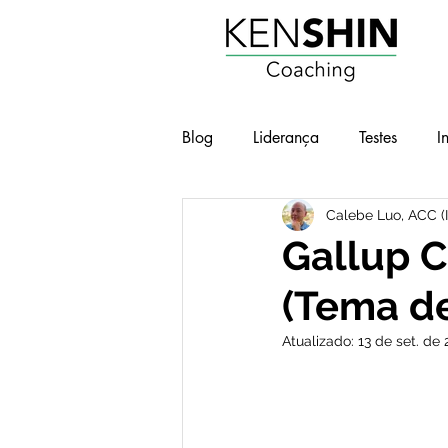
Blog
Liderança
Testes
I
Calebe Luo, ACC (
Workshops
Geek e Pop
Gallup C
(Tema de
BOT - Brilho nos Olhos no Traba
Atualizado:
13 de set. de