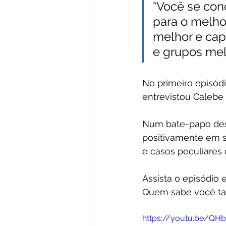
"Você se con
para o melho
melhor e capa
e grupos mel
No primeiro episódi
entrevistou Calebe
Num bate-papo desc
positivamente em su
e casos peculiares 
Assista o episódio 
Quem sabe você ta
https://youtu.be/QH