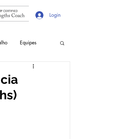
Login
alho
Equipes
s
Escolhas
cia
hs)