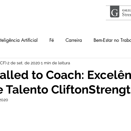
nteligência Artificial
Fé
Carreira
Bem-Estar no Trab
ICF)
2 de set. de 2020
1 min de leitura
Acontece
Livros
#34Lentes
Educação
Guia
alled to Coach: Excelên
 Talento CliftonStrengt
lho
Primeiros Passos
 2020