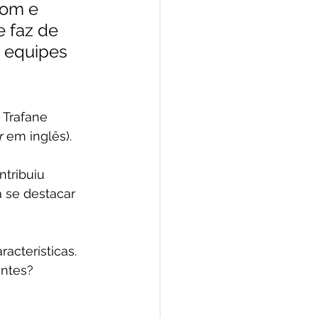
com e 
 faz de 
, equipes 
 Trafane 
r 
em inglês).
tribuiu 
 se destacar 
acterísticas. 
ntes?