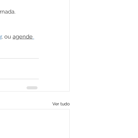
rnada. 
r
, ou 
agende
Ver tudo