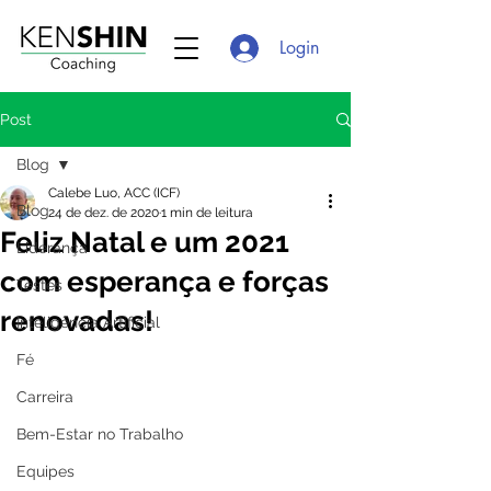
Login
Post
Blog
Calebe Luo, ACC (ICF)
Blog
24 de dez. de 2020
1 min de leitura
Feliz Natal e um 2021
Liderança
com esperança e forças
Testes
renovadas!
Inteligência Artificial
Fé
Carreira
Bem-Estar no Trabalho
Equipes