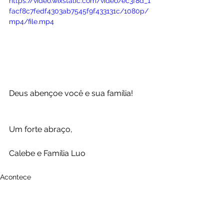
https://video.wixstatic.com/video/ec3f8d_1
facf8c7fedf4303ab7545f9f433131c/1080p/
mp4/file.mp4
Deus abençoe você e sua família!
Um forte abraço,
Calebe e Família Luo
Acontece
Fé