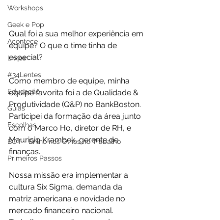
Workshops
Geek e Pop
Qual foi a sua melhor experiência em 
Acontece
equipe? O que o time tinha de 
especial?
Livros
#34Lentes
Como membro de equipe, minha 
Educação
equipe favorita foi a de Qualidade & 
Produtividade (Q&P) no BankBoston. 
Guias
Participei da formação da área junto 
Escolhas
com o Marco Ho, diretor de RH, e 
Mauricio Krambek, gerente de 
BOT - Brilho nos Olhos no Trabalho
finanças.
Primeiros Passos
Nossa missão era implementar a 
cultura Six Sigma, demanda da 
matriz americana e novidade no 
mercado financeiro nacional. 