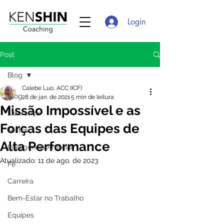
Login
Post
Blog
Calebe Luo, ACC (ICF)
Blog
28 de jan. de 2021
5 min de leitura
Missão Impossível e as
Liderança
Forças das Equipes de
Testes
Alta Performance
Inteligência Artificial
Atualizado:
11 de ago. de 2023
Fé
Carreira
Bem-Estar no Trabalho
Equipes