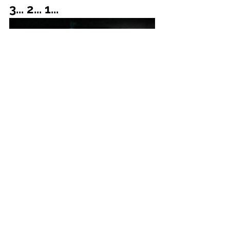
3... 2... 1...
Equipes de alto desempenho não 
nascem prontas. É necessário que os 
líderes sejam  intencionais e 
consistentes para que o discurso seja 
vivido na prática. E podem contar 
com nossos serviços de coaching 
tanto para gestores, quanto para 