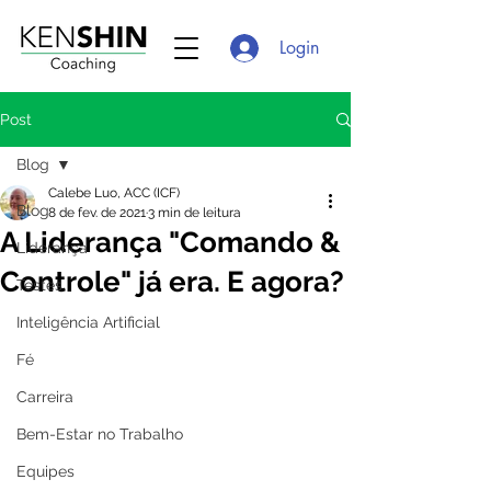
Login
Post
Blog
Calebe Luo, ACC (ICF)
Blog
8 de fev. de 2021
3 min de leitura
A Liderança "Comando &
Liderança
Controle" já era. E agora?
Testes
Inteligência Artificial
Fé
Carreira
Bem-Estar no Trabalho
Equipes