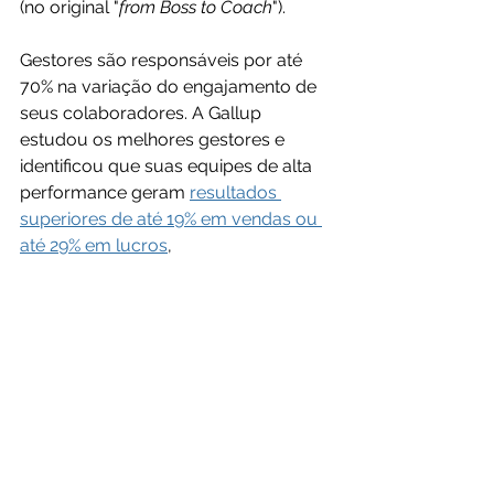
(no original "
from Boss to Coach
").
Gestores são responsáveis por até 
70% na variação do engajamento de 
seus colaboradores. A Gallup 
estudou os melhores gestores e 
identificou que suas equipes de alta 
performance geram 
resultados 
superiores de até 19% em vendas ou 
até 29% em lucros
,  
Conheça melhor como liderar sua 
equipe/empresa de forma 
individualizada (Pontos Fortes), 
focada no engajamento e orientada 
ao desempenho. Agende uma 
conversa sem compromisso com 
Calebe Luo
.