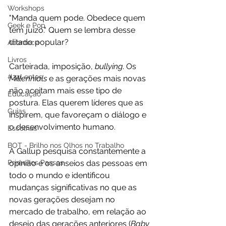
Workshops
"Manda quem pode. Obedece quem 
Geek e Pop
tem juízo." Quem se lembra desse 
ditado popular?
Acontece
Livros
Carteirada, imposição, 
bullying
. Os 
#34Lentes
Millennials 
e as gerações mais novas 
não aceitam mais esse tipo de 
Educação
postura. Elas querem líderes que as 
Guias
inspirem, que favoreçam o diálogo e 
o desenvolvimento humano.
Escolhas
BOT - Brilho nos Olhos no Trabalho
A Gallup pesquisa constantemente a 
opinião e os anseios das pessoas em 
Primeiros Passos
todo o mundo e identificou 
mudanças significativas no que as 
novas gerações desejam no 
mercado de trabalho, em relação ao 
desejo das gerações anteriores (
Baby 