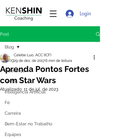
Login
Post
Blog
Calebe Luo, ACC (ICF)
Blog
29 de dez. de 2017
6 min de leitura
Aprenda Pontos Fortes
Liderança
com Star Wars
Testes
Atualizado:
11 de jul. de 2023
Inteligência Artificial
Fé
Carreira
Bem-Estar no Trabalho
Equipes