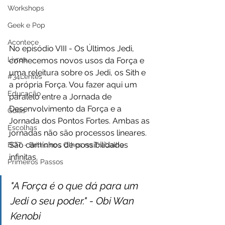
Workshops
Geek e Pop
Acontece
No episódio VIII - Os Últimos Jedi, 
Livros
conhecemos novos usos da Força e 
uma releitura sobre os Jedi, os Sith e 
#34Lentes
a própria Força. Vou fazer aqui um 
Educação
paralelo entre a Jornada de 
Desenvolvimento da Força e a 
Guias
Jornada dos Pontos Fortes. Ambas as 
Escolhas
jornadas não são processos lineares. 
São caminhos de possibilidades 
BOT - Brilho nos Olhos no Trabalho
infinitas.
Primeiros Passos
"A Força é o que dá para um 
Jedi o seu poder." - Obi Wan 
Kenobi