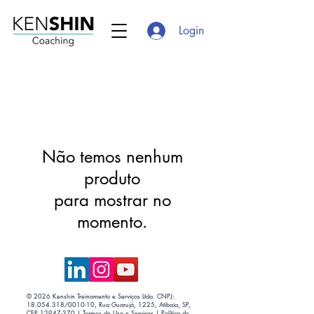
Login
Não temos nenhum
produto
para mostrar no
momento.
© 2026 Kenshin Treinamento e Serviços Ltda. CNPJ:
18.054.318
/0010-10, Rua Guarujá, 1225, Atibaia, SP,
CEP
12947-370
|
Termos de Uso e Serviços
|
Política de