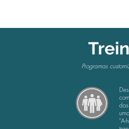
Trei
Programas customi
Des
com
das
uma
"A-
tra