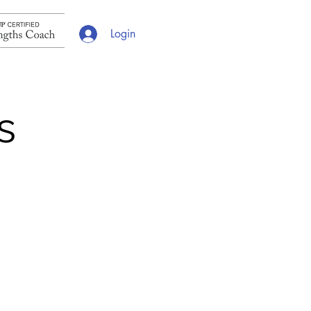
Login
s